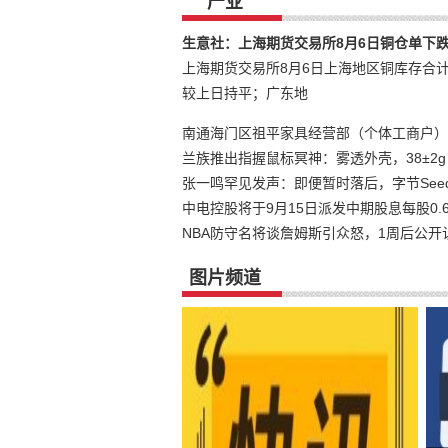
产业
生意社：上海期货交易所8月6日铜仓单下跌
上海期货交易所8月6日上海地区铜库存合计1
较上日持平；广东地
南通海门区祖平家具经营部（个体工商户）
兰族推出指握鼠标冥神：雾透外壳，38±2
张一鸣罕见发声：即便暂时落后，字节See
中电控股将于9月15日派发中期股息每股0.6
NBA防守名将谈詹姆斯引众怒，1周后公开
图片频道