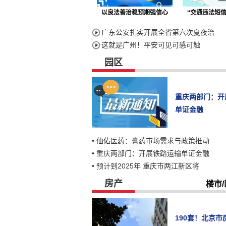
以良法善治稳预期强信心
“交通违法短信
广东公安扎实开展全省第六次夏夜治
这就是广州！平安可见可感可触
园区
重庆两部门：开
单证金融
•
仙佑医药：膏药市场需求与政策推动
•
重庆两部门：开展铁路运输单证金融
•
预计到2025年 重庆市两江新区将
房产
楼市/
190套！北京市房