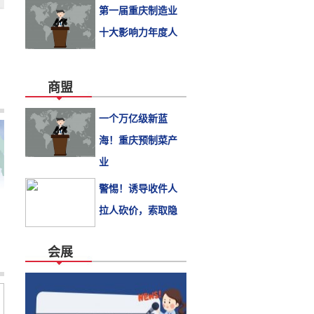
第一届重庆制造业
十大影响力年度人
商盟
一个万亿级新蓝
海！重庆预制菜产
业
警惕！诱导收件人
拉人砍价，索取隐
会展