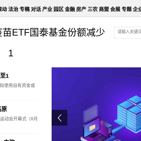
滚动
法治
专稿
对话
产业
园区
金融
房产
三农
商盟
会展
专题
企
疫苗ETF国泰基金份额减少
1
元至1
司拟使用自有资金或
高原
运动会开幕式（8月