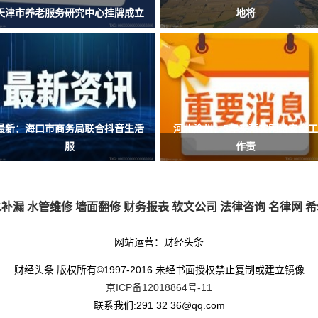
天津市养老服务研究中心挂牌成立
地将
最新：海口市商务局联合抖音生活
河北沧州：5年来落实网络安全工
服
作责
水补漏
水管维修
墙面翻修
财务报表
软文公司
法律咨询
名律网
希
网站运营：财经头条
财经头条 版权所有©1997-2016 未经书面授权禁止复制或建立镜像
京ICP备12018864号-11
联系我们:291 32 36@qq.com