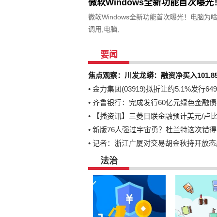
微软Windows全新功能首次曝
微软Windows全新功能首次曝光！电脑为
调用,电脑,
要闻
焦点观察：川发龙蟒：融资净买入101.8
•
金力集团(03919)拟折让约5.1%发行649
•
齐鲁银行：完成发行60亿元绿色金融债
•
【播资讯】三菱日联金融预计美元/卢比
•
新版76人强过宇宙勇？杜兰特这次错
•
记者：浙江广厦对交易胡金秋持开放态
法治