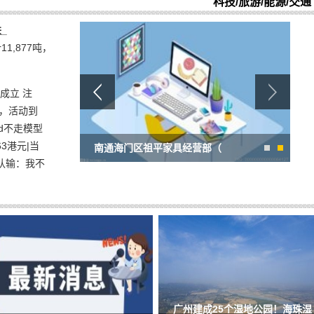
科技/旅游/能源/交通
_
1,877吨，
成立 注
g，活动到
d不走模型
3港元|当
南通海门区祖平家具经营部（
认输：我不
广州建成25个湿地公园！海珠湿