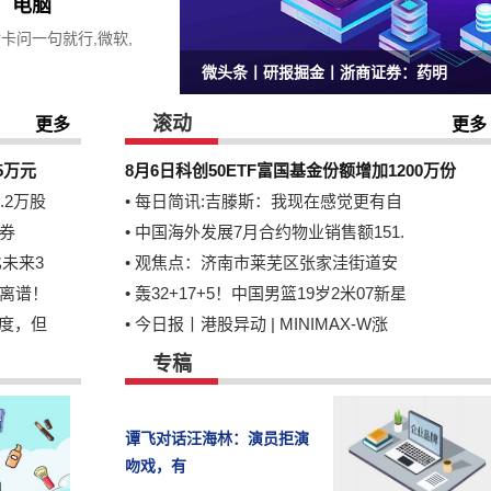
光！电脑
啥卡问一句就行,微软,
微头条丨研报掘金丨浙商证券：药明
滚动
更多
更多
5万元
8月6日科创50ETF富国基金份额增加1200万份
.2万股
•
每日简讯:吉滕斯：我现在感觉更有自
券
•
中国海外发展7月合约物业销售额151.
未来3
•
观焦点：济南市莱芜区张家洼街道安
得离谱！
•
轰32+17+5！中国男篮19岁2米07新星
度，但
•
今日报丨港股异动 | MINIMAX-W涨
专稿
谭飞对话汪海林：演员拒演
吻戏，有