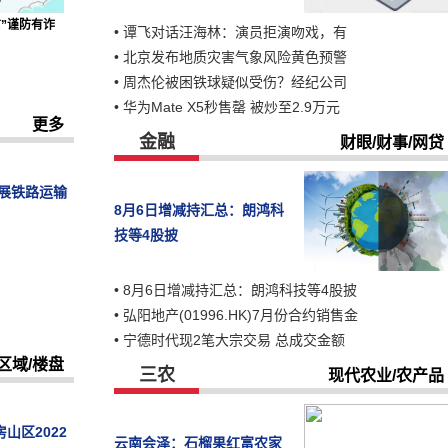
”谨防有诈
•
谭飞对话汪海林：演员拒演吻戏，有
•
北京发布地质灾害气象风险黄色预警
•
周杰伦被困铁球疑似受伤？经纪公司
•
华为Mate X5秒售罄 被炒至2.9万元
更多
金融
财眼/财事/网贷
展铁路运输
8月6日增减持汇总：朗鸿科
技等4股披
•
8月6日增减持汇总：朗鸿科技等4股披
•
弘阳地产(01996.HK)7月份合约销售金
•
宁德时代现2笔大宗交易 总成交金额
区域/楼盘
三农
现代农业/农产品
山区2022
云南会泽：石榴果红富农家