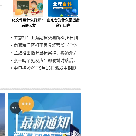
td文件用什么打开？
山东台为什么是战备
后缀ts文
台？山东
•
生意社：上海期货交易所8月6日铜
•
南通海门区祖平家具经营部（个体
•
兰族推出指握鼠标冥神：雾透外壳
•
张一鸣罕见发声：即便暂时落后，
•
中电控股将于9月15日派发中期股
第31届中国厨师节定于11月17日