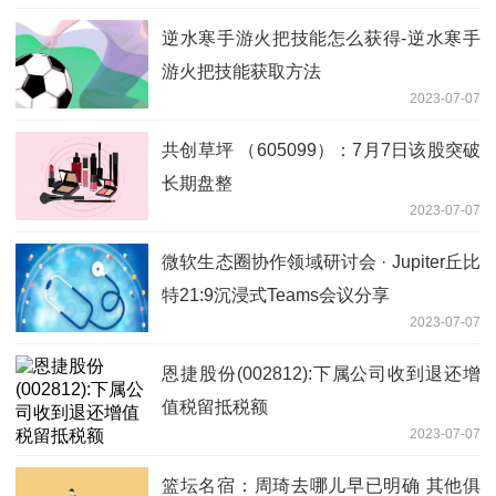
逆水寒手游火把技能怎么获得-逆水寒手
游火把技能获取方法
2023-07-07
共创草坪 （605099）：7月7日该股突破
长期盘整
2023-07-07
微软生态圈协作领域研讨会 · Jupiter丘比
特21:9沉浸式Teams会议分享
2023-07-07
恩捷股份(002812):下属公司收到退还增
值税留抵税额
2023-07-07
篮坛名宿：周琦去哪儿早已明确 其他俱