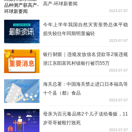
高产-环球新要闻
2023-07-07
今年上半年我国自然灾害形势总体平稳
损失较往年同期明显偏轻
2023-07-07
银行财眼｜违规发放借名贷款等2项违规
浙江东阳富民村镇银行被罚55万
2023-07-07
海关总署：中国海关禁止进口日本福岛等
十个县（都）食品
2023-07-07
母亲为百元毒品将2个儿子送给毒贩，11
岁哥哥被殴打致死
2023-07-07