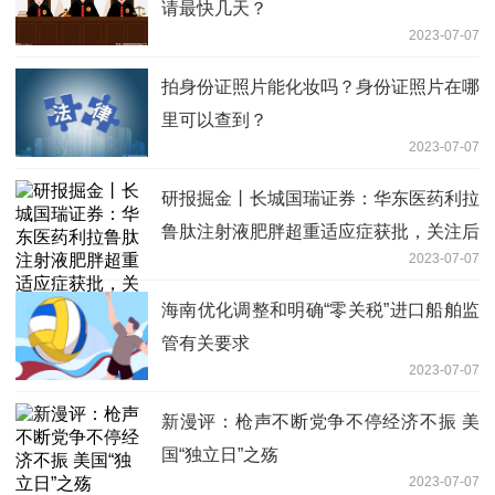
请最快几天？
2023-07-07
拍身份证照片能化妆吗？身份证照片在哪
里可以查到？
2023-07-07
研报掘金丨长城国瑞证券：华东医药利拉
鲁肽注射液肥胖超重适应症获批，关注后
2023-07-07
续产品放量
海南优化调整和明确“零关税”进口船舶监
管有关要求
2023-07-07
新漫评：枪声不断党争不停经济不振 美
国“独立日”之殇
2023-07-07