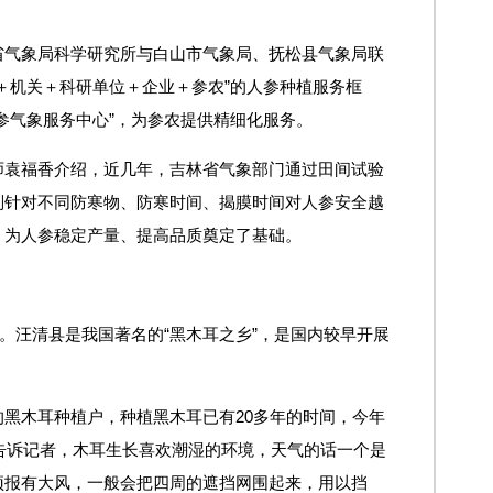
省气象局科学研究所与白山市气象局、抚松县气象局联
＋机关＋科研单位＋企业＋参农”的人参种植服务框
参气象服务中心”，为参农提供精细化服务。
师袁福香介绍，近几年，吉林省气象部门通过田间试验
别针对不同防寒物、防寒时间、揭膜时间对人参安全越
，为人参稳定产量、提高品质奠定了基础。
”。汪清县是我国著名的“黑木耳之乡”，是国内较早开展
黑木耳种植户，种植黑木耳已有20多年的时间，今年
他告诉记者，木耳生长喜欢潮湿的环境，天气的话一个是
预报有大风，一般会把四周的遮挡网围起来，用以挡