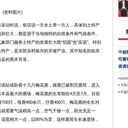
(资料图片)
者采访时说，俗话说一方水土养一方人，具体到土特产
成和壮大，都是源于当地独特的自然条件和气候条件，
象部门服务土特产的发展壮大既“切题”也“应该”。特别
土特产，是东部乡村振兴的关键产业。其中知名的如东
中超
司董
清县的黑木耳等。
查调
•
pu
里或站或卧着十几只梅花鹿，雄鹿已被割完鹿茸，进入
•
卡车
•
中超
丰县最大的鹿场，梅花鹿的生茸期在4月至7月。目前
700只，母鹿400余只，仔鹿400只。梅花鹿的生长对
后就需要气温稍高一点，空气干燥一点，阳光充足一
湿度稍大一点，以80%为宜，这样鹿茸生长速度快，