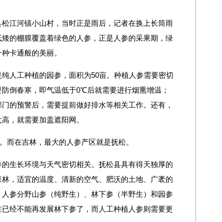
县松江河镇小山村，当时正是雨后，记者在换上长筒雨
低矮的棚膜覆盖着绿色的人参，正是人参的采果期，绿
一种卡通般的美丽。
纯人工种植的园参，面积为50亩。种植人参需要密切
要防倒春寒，即气温低于0℃后就需要进行烟熏增温；
部门的预警后，需要提前做好排水等相关工作。还有，
太高，就需要加盖遮阳网。
”。而在吉林，最大的人参产区就是抚松。
参的生长环境与天气密切相关。抚松县具有得天独厚的
森林，适宜的温度、清新的空气、肥沃的土地、广袤的
。人参分野山参（纯野生）、林下参（半野生）和园参
在已经不能再发展林下参了，而人工种植人参则需要更