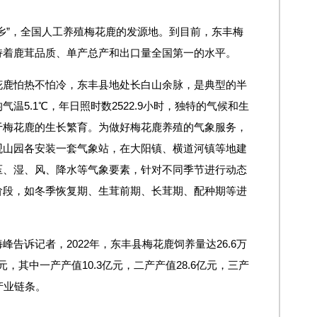
乡”，全国人工养殖梅花鹿的发源地。到目前，东丰梅
持着鹿茸品质、单产总产和出口量全国第一的水平。
花鹿怕热不怕冷，东丰县地处长白山余脉，是典型的半
温5.1℃，年日照时数2522.9小时，独特的气候和生
于梅花鹿的生长繁育。为做好梅花鹿养殖的气象服务，
观山园各安装一套气象站，在大阳镇、横道河镇等地建
压、湿、风、降水等气象要素，针对不同季节进行动态
阶段，如冬季恢复期、生茸前期、长茸期、配种期等进
告诉记者，2022年，东丰县梅花鹿饲养量达26.6万
元，其中一产产值10.3亿元，二产产值28.6亿元，三产
产业链条。