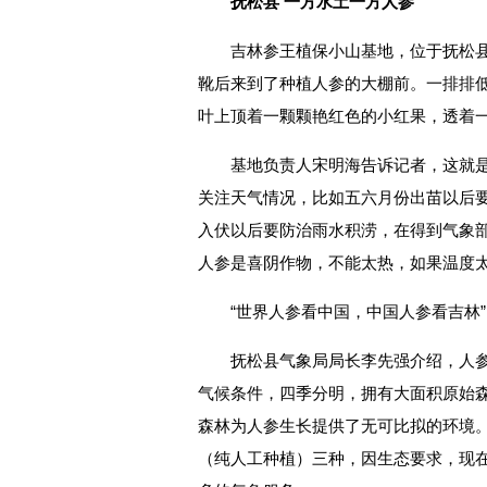
抚松县 一方水土一方人参
吉林参王植保小山基地，位于抚松
靴后来到了种植人参的大棚前。一排排
叶上顶着一颗颗艳红色的小红果，透着
基地负责人宋明海告诉记者，这就是
关注天气情况，比如五六月份出苗以后
入伏以后要防治雨水积涝，在得到气象
人参是喜阴作物，不能太热，如果温度
“世界人参看中国，中国人参看吉林
抚松县气象局局长李先强介绍，人
气候条件，四季分明，拥有大面积原始
森林为人参生长提供了无可比拟的环境
（纯人工种植）三种，因生态要求，现