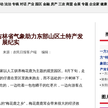
动
法治
专稿
对话
产业
园区
金融
房产
三农
商盟
会展
专题
企业家
健康
吉林省气象助力东部山区土特产发
展纪实
一方
来源：农民日报客户端
编辑：
方“
象助
产发
首家以人工驯养梅花鹿为主题的观赏园区。8月下旬，走
•
一方
大的仔鹿在景区里跑来跑去，而不远处的一片树林下，
•
财务
要吃的，一边吃着一包包晒干的红枣片，一边向游客点
•
东营故
图
的“梅花鹿之乡”，梅花鹿鹿茸会带来很大的经济效