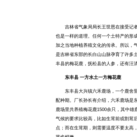
吉林省气象局局长王世恩在接受记
也是一样的道理。任何一个土特产的形
加之当地种植养殖文化的传承。所以，气
是吉林省东部的长白山山脉孕育了许多
丰县的梅花鹿，抚松县的人参，还有汪
东丰县 一方水土一方梅花鹿
东丰县大兴镇六禾鹿场，一个鹿舍
配种期。厂长孙长有介绍，六禾鹿场是东
鹿场里共养殖梅花鹿1500余只，其中雄鹿
气候的要求比较高，比如生茸前或割茸
点；而在生茸期，则需要温度不要太高，
茸也鲜嫩。