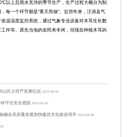
0℃以上且雨水充沛的季节生产，生产过程大概分为制
，每一个环节都是“看天而做”。近些年来，汪清县气
开发温湿度监控系统，通过气象专业设备对木耳生长数
证工作等。原先当地的农民有冬闲，但现在种植木耳的
东部山区土特产发展纪实
2023-08-30
万科守住安全底线
2023-08-30
旅融合高质量发展加快建设文化旅游强市
2023-08-30
-30