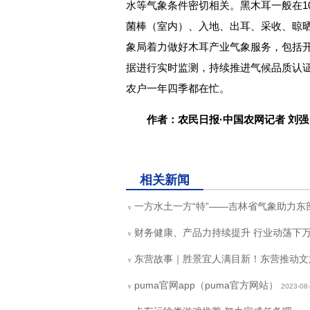
水等气象条件密切相关。黑木耳一般在1
菌棒（室内）、入地、出耳、采收、晾晒
象局着力做好木耳产业气象服务，包括
据进行实时监测，持续推进气候品质认
农户一年四季都在忙。
作者：农民日报·中国农网记者 刘强
关键词：
相关新闻
一方水土一方“特”——吉林省气象助力
v
财务健康、产品力持续提升 行业动荡下
v
东营故事｜胜景宜人满目新！东营推动文
v
puma官网app（puma官方网站）
2023-08
v