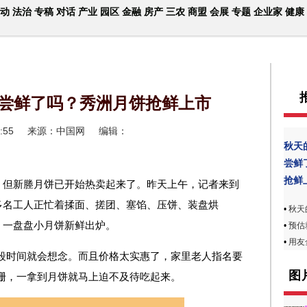
动
法治
专稿
对话
产业
园区
金融
房产
三农
商盟
会展
专题
企业家
健康
尝鲜了吗？秀洲月饼抢鲜上市
:55
来源：中国网
编辑：
秋天
尝鲜
抢鲜
，但新塍月饼已开始热卖起来了。昨天上午，记者来到
多名工人正忙着揉面、搓团、塞馅、压饼、装盘烘
•
秋天
，一盘盘小月饼新鲜出炉。
•
预估就
•
用友
段时间就会想念。而且价格太实惠了，家里老人指名要
图
珊，一拿到月饼就马上迫不及待吃起来。