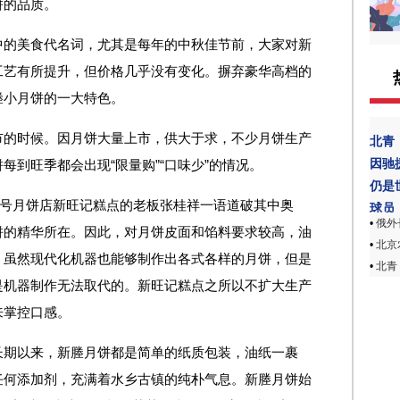
饼的品质。
中的美食代名词，尤其是每年的中秋佳节前，大家对新
工艺有所提升，但价格几乎没有变化。摒弃豪华高档的
塍小月饼的一大特色。
市的时候。因月饼大量上市，供大于求，不少月饼生产
北青
因驰
到旺季都会出现“限量购”“口味少”的情况。
仍是
字号月饼店新旺记糕点的老板张桂祥一语道破其中奥
球员
•
俄外
饼的精华所在。因此，对月饼皮面和馅料要求较高，油
•
北京
。虽然现代化机器也能够制作出各式各样的月饼，但是
•
北青
是机器制作无法取代的。新旺记糕点之所以不扩大生产
来掌控口感。
长期以来，新塍月饼都是简单的纸质包装，油纸一裹
任何添加剂，充满着水乡古镇的纯朴气息。新塍月饼始