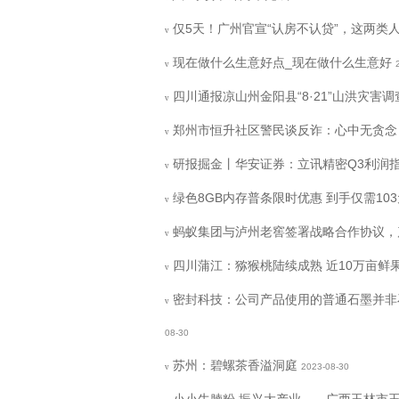
仅5天！广州官宣“认房不认贷”，这两类
v
现在做什么生意好点_现在做什么生意好
v
四川通报凉山州金阳县“8·21”山洪灾害
v
郑州市恒升社区警民谈反诈：心中无贪念
v
研报掘金丨华安证券：立讯精密Q3利润指
v
绿色8GB内存普条限时优惠 到手仅需103
v
蚂蚁集团与泸州老窖签署战略合作协议，
v
四川蒲江：猕猴桃陆续成熟 近10万亩鲜
v
密封科技：公司产品使用的普通石墨并非
v
08-30
苏州：碧螺茶香溢洞庭
2023-08-30
v