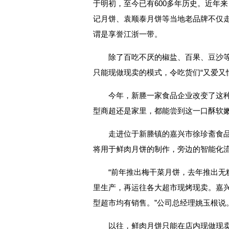
于明初，至今已有600多年历史。近年
记月饼、袁顺泰月饼等当地老品牌不仅
谓是享誉江浙一带。
除了百吃不厌的椒盐、百果、豆沙
只能现做现卖的模式，令吃货们“又爱又
今年，新塍一家食品企业改变了这
型商超还是家里，都能尝到这一口酥软
走进位于新塍镇的嘉兴市徐珍斋食
将用于鲜肉月饼的制作，旁边的智能化
“前年推出梅干菜月饼，去年推出无
里生产，再运往各大超市现烤现卖。嘉
型超市均有销售。”公司总经理姚玉根说
以往，鲜肉月饼只能在店内现做现