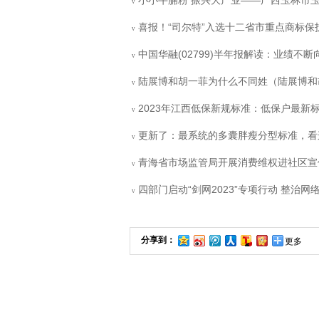
小小牛腩粉 振兴大产业——广西玉林市
v
喜报！“司尔特”入选十二省市重点商标保
v
中国华融(02799)半年报解读：业绩不断
v
陆展博和胡一菲为什么不同姓（陆展博和
v
2023年江西低保新规标准：低保户最新
v
更新了：最系统的多囊胖瘦分型标准，看
v
青海省市场监管局开展消费维权进社区宣
v
四部门启动“剑网2023”专项行动 整治网
v
分享到：
更多