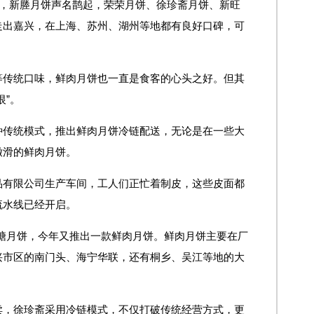
来，新塍月饼声名鹊起，荣荣月饼、徐珍斋月饼、新旺
走出嘉兴，在上海、苏州、湖州等地都有良好口碑，可
等传统口味，鲜肉月饼也一直是食客的心头之好。但其
恨”。
种传统模式，推出鲜肉月饼冷链配送，无论是在一些大
嫩滑的鲜肉月饼。
品有限公司生产车间，工人们正忙着制皮，这些皮面都
流水线已经开启。
糖月饼，今年又推出一款鲜肉月饼。鲜肉月饼主要在厂
兴市区的南门头、海宁华联，还有桐乡、吴江等地的大
。
卖，徐珍斋采用冷链模式，不仅打破传统经营方式，更