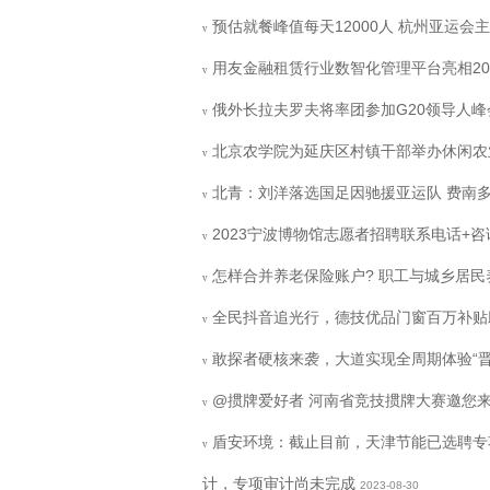
预估就餐峰值每天12000人 杭州亚运
v
用友金融租赁行业数智化管理平台亮相20
v
俄外长拉夫罗夫将率团参加G20领导人峰
v
北京农学院为延庆区村镇干部举办休闲农
v
北青：刘洋落选国足因驰援亚运队 费南
v
2023宁波博物馆志愿者招聘联系电话+咨
v
怎样合并养老保险账户? 职工与城乡居
v
全民抖音追光行，德技优品门窗百万补贴
v
敢探者硬核来袭，大道实现全周期体验“晋
v
@掼牌爱好者 河南省竞技掼牌大赛邀您
v
盾安环境：截止目前，天津节能已选聘专
v
计，专项审计尚未完成
2023-08-30